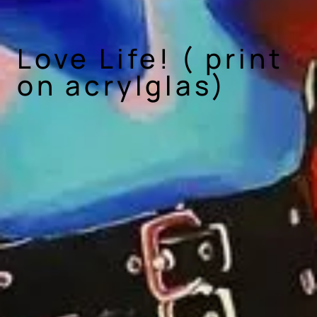
Love Life! ( print
on acrylglas)